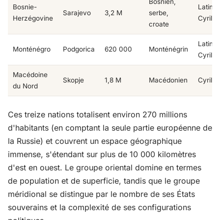
Bosnien,
Bosnie-
Latin /
Sarajevo
3,2 M
serbe,
Herzégovine
Cyrilli
croate
Latin /
Monténégro
Podgorica
620 000
Monténégrin
Cyrilli
Macédoine
Skopje
1,8 M
Macédonien
Cyrilli
du Nord
Ces treize nations totalisent environ 270 millions
d'habitants (en comptant la seule partie européenne de
la Russie) et couvrent un espace géographique
immense, s'étendant sur plus de 10 000 kilomètres
d'est en ouest. Le groupe oriental domine en termes
de population et de superficie, tandis que le groupe
méridional se distingue par le nombre de ses États
souverains et la complexité de ses configurations