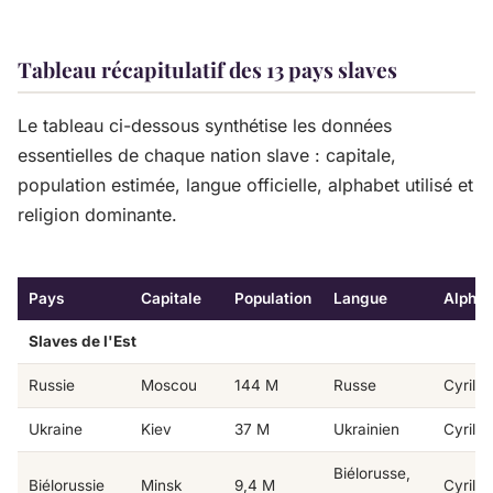
Tableau récapitulatif des 13 pays slaves
Le tableau ci-dessous synthétise les données
essentielles de chaque nation slave : capitale,
population estimée, langue officielle, alphabet utilisé et
religion dominante.
Pays
Capitale
Population
Langue
Alphab
Slaves de l'Est
Russie
Moscou
144 M
Russe
Cyrilli
Ukraine
Kiev
37 M
Ukrainien
Cyrilli
Biélorusse,
Biélorussie
Minsk
9,4 M
Cyrilli