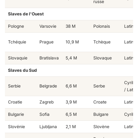
russe
Slaves de l'Ouest
Pologne
Varsovie
38 M
Polonais
Latin
Tchéquie
Prague
10,9 M
Tchèque
Latin
Slovaquie
Bratislava
5,4 M
Slovaque
Latin
Slaves du Sud
Cyrilli
Serbie
Belgrade
6,6 M
Serbe
/ Latin
Croatie
Zagreb
3,9 M
Croate
Latin
Bulgarie
Sofia
6,5 M
Bulgare
Cyrilli
Slovénie
Ljubljana
2,1 M
Slovène
Latin