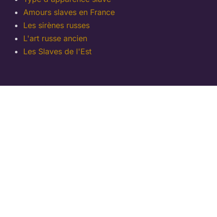
Amours slaves en France
Les sirènes russes
L'art russe ancien
Les Slaves de l'Est
Catégories
Slaves
Amours Franco-Russes
Femmes Russes
Femmes Ukrainiennes
Art Russe
© 2026 amourslaves.fr - Tous droits réservés