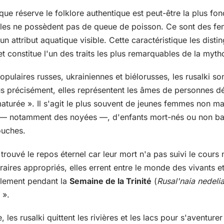
que réserve le folklore authentique est peut-être la plus fon
tales ne possèdent pas de queue de poisson. Ce sont des f
n attribut aquatique visible. Cette caractéristique les dist
t constitue l'un des traits les plus remarquables de la mytho
pulaires russes, ukrainiennes et biélorusses, les rusalki so
lus précisément, elles représentent les âmes de personnes 
aturée ». Il s'agit le plus souvent de jeunes femmes non m
s — notamment des noyées —, d'enfants mort-nés ou non bap
uches.
trouvé le repos éternel car leur mort n'a pas suivi le cours
raires appropriés, elles errent entre le monde des vivants e
alement pendant la
Semaine de la Trinité
(
Rusal'naia nedeli
 ».
 les rusalki quittent les rivières et les lacs pour s'aventur