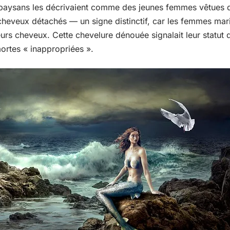
s paysans les décrivaient comme des jeunes femmes vêtues d
cheveux détachés — un signe distinctif, car les femmes mar
eurs cheveux. Cette chevelure dénouée signalait leur statu
ortes « inappropriées ».