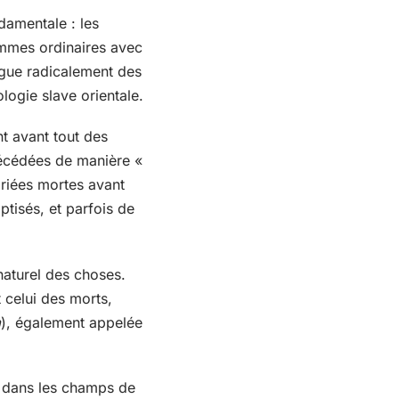
damentale : les
emmes ordinaires avec
ingue radicalement des
logie slave orientale.
nt avant tout des
décédées de manière «
ariées mortes avant
tisés, et parfois de
 naturel des choses.
t celui des morts,
a
), également appelée
er dans les champs de