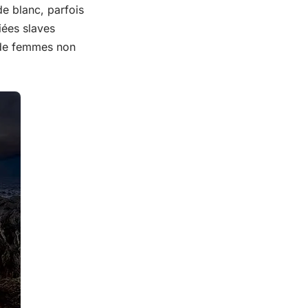
e blanc, parfois
iées slaves
t de femmes non