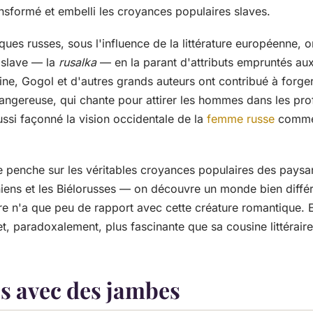
nsformé et embelli les croyances populaires slaves.
ques russes, sous l'influence de la littérature européenne, 
e slave — la
rusalka
— en la parant d'attributs empruntés aux
ne, Gogol et d'autres grands auteurs ont contribué à forger c
dangereuse, qui chante pour attirer les hommes dans les pr
ussi façonné la vision occidentale de la
femme russe
comme 
se penche sur les véritables croyances populaires des paysa
niens et les Biélorusses — on découvre un monde bien différ
re n'a que peu de rapport avec cette créature romantique. Ell
t, paradoxalement, plus fascinante que sa cousine littéraire
 avec des jambes