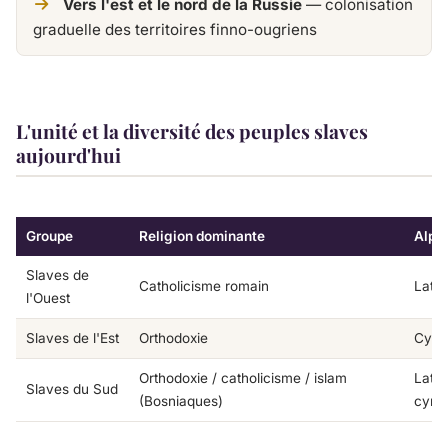
Vers l'est et le nord de la Russie
— colonisation
graduelle des territoires finno-ougriens
L'unité et la diversité des peuples slaves
aujourd'hui
Groupe
Religion dominante
Alph
Slaves de
Catholicisme romain
Latin
l'Ouest
Slaves de l'Est
Orthodoxie
Cyril
Orthodoxie / catholicisme / islam
Latin
Slaves du Sud
(Bosniaques)
cyrill