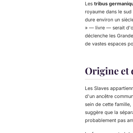
Les
tribus germaniq
royaume dans le sud d
dure environ un siècl
» — livre — serait d'
déclenche les Grandes
de vastes espaces po
Origine et 
Les Slaves appartien
d'un ancêtre commun p
sein de cette famill
suggère que la sépara
probablement pas anté