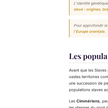
L'identité génétiqu
slave : origines, b
Pour approfondir la 
l'Europe orientale
.
Les popula
Avant que les Slaves
vastes territoires com
une succession de peu
populations slaves ac
Les
Cimmériens
, pe
les steppes du nord d