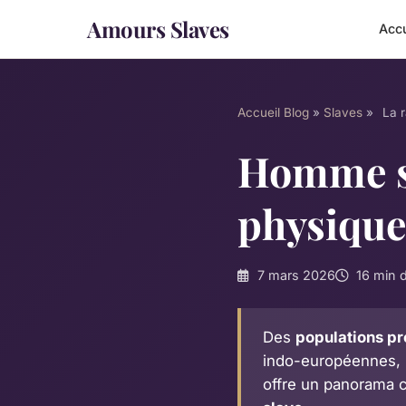
Amours Slaves
Accu
Accueil
Blog
»
Slaves
»
La 
Homme sl
physique
7 mars 2026
16 min d
Des
populations pr
indo-européennes,
offre un panorama c