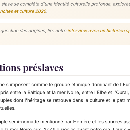
e slave se complète d'une identité culturelle profonde, explor
ranches et culture 2026
.
question des origines, lire notre
interview avec un historien sp
tions préslaves
 ne s'imposent comme le groupe ethnique dominant de l'Euro
pris entre la Baltique et la mer Noire, entre l'Elbe et l'Oura
ples dont l'héritage se retrouve dans la culture et le patr
tuelles.
uple semi-nomade mentionné par Homère et les sources as
e la mer Noire aux IXe-VIIe siècles avant notre ère. Leur civ