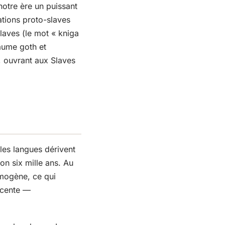
 notre ère un puissant
ations proto-slaves
laves (le mot « kniga
aume goth et
, ouvrant aux Slaves
 les langues dérivent
n six mille ans. Au
omogène, ce qui
récente —