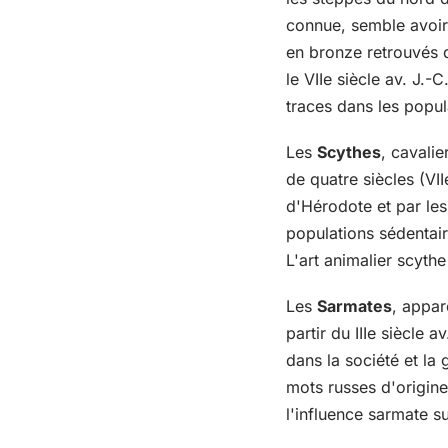
connue, semble avoir
en bronze retrouvés da
le VIIe siècle av. J.
traces dans les popul
Les
Scythes
, cavali
de quatre siècles (VIIe
d'Hérodote et par les
populations sédentair
L'art animalier scythe
Les
Sarmates
, appar
partir du IIIe siècle
dans la société et la
mots russes d'origin
l'influence sarmate s