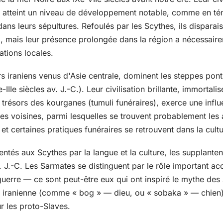
 atteint un niveau de développement notable, comme en tém
ns leurs sépultures. Refoulés par les Scythes, ils disparaiss
-C., mais leur présence prolongée dans la région a nécessair
ations locales.
ers iraniens venus d'Asie centrale, dominent les steppes pon
-IIIe siècles av. J.-C.). Leur civilisation brillante, immortalis
 trésors des kourganes (tumuli funéraires), exerce une infl
es voisines, parmi lesquelles se trouvent probablement les 
 et certaines pratiques funéraires se retrouvent dans la cultu
entés aux Scythes par la langue et la culture, les supplante
 av. J.-C. Les Sarmates se distinguent par le rôle important
 guerre — ce sont peut-être eux qui ont inspiré le mythe de
e iranienne (comme « bog » — dieu, ou « sobaka » — chien
ur les proto-Slaves.