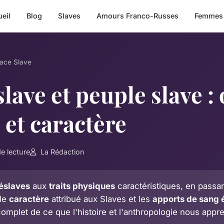
eil
Blog
Slaves
Amours Franco-Russes
Femmes
race Slave
ave et peuple slave : 
 et caractère
e lecture
La Rédaction
éslaves
aux
traits physiques
caractéristiques, en passan
 le
caractère
attribué aux Slaves et les
apports de sang 
omplet de ce que l'histoire et l'anthropologie nous appr