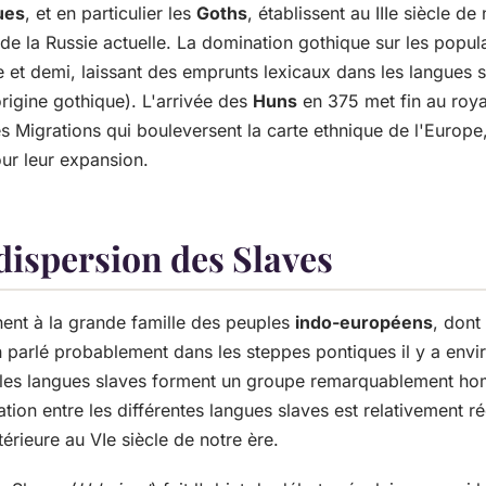
ues
, et en particulier les
Goths
, établissent au IIIe siècle de
e la Russie actuelle. La domination gothique sur les popul
e et demi, laissant des emprunts lexicaux dans les langues s
origine gothique). L'arrivée des
Huns
en 375 met fin au roy
 Migrations qui bouleversent la carte ethnique de l'Europe
ur leur expansion.
dispersion des Slaves
nent à la grande famille des peuples
indo-européens
, dont
arlé probablement dans les steppes pontiques il y a enviro
e, les langues slaves forment un groupe remarquablement h
tion entre les différentes langues slaves est relativement 
rieure au VIe siècle de notre ère.