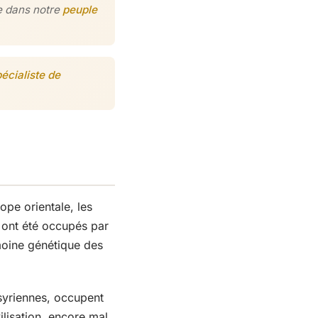
ée dans notre
peuple
écialiste de
pe orientale, les
l, ont été occupés par
imoine génétique des
syriennes, occupent
ilisation, encore mal