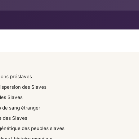
ions préslaves
dispersion des Slaves
des Slaves
s de sang étranger
e des Slaves
génétique des peuples slaves
dans l'histoire mondiale