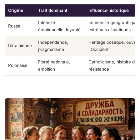
Origine
Trait dominant
Influence historique
Intensité
Immensité géographique,
Russe
émotionnelle, loyauté
extrêmes climatiques
Indépendance,
Héritage cosaque, ouvert
Ukrainienne
pragmatisme
l'Occident
Fierté nationale,
Catholicisme, histoire de
Polonaise
ambition
résistance