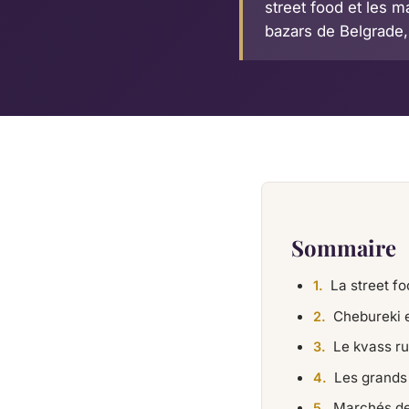
street food et les 
bazars de Belgrade,
Sommaire
La street f
Chebureki e
Le kvass r
Les grands 
Marchés de 