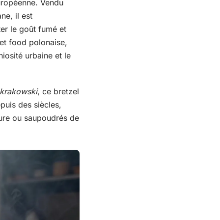
européenne. Vendu
e, il est
ter le goût fumé et
et food polonaise,
iosité urbaine et le
krakowski
, ce bretzel
epuis des siècles,
ture ou saupoudrés de