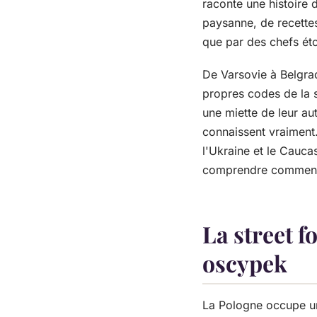
raconte une histoire d
paysanne, de recette
que par des chefs éto
De Varsovie à Belgra
propres codes de la st
une miette de leur aut
connaissent vraiment. 
l'Ukraine et le Cauca
comprendre comment la
La street f
oscypek
La Pologne occupe une