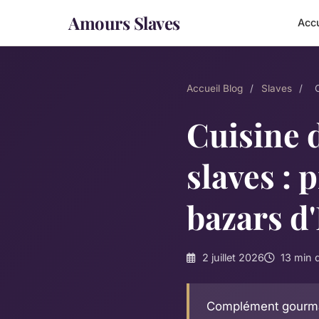
Amours Slaves
Accu
Accueil
Blog
/
Slaves
/
Cuisine 
slaves : 
bazars d'
2 juillet 2026
13 min d
Complément gourmand