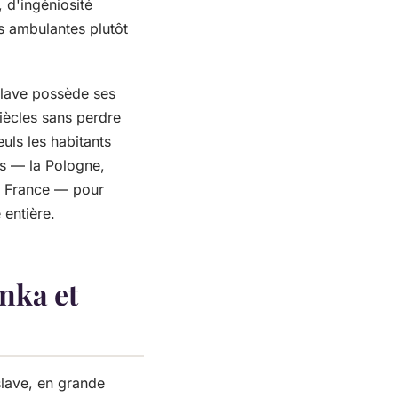
, d'ingéniosité
s ambulantes plutôt
slave possède ses
siècles sans perdre
euls les habitants
cis — la Pologne,
en France — pour
 entière.
anka et
slave, en grande