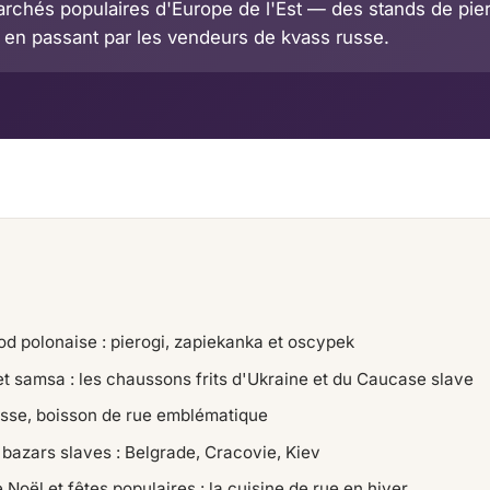
marchés populaires d'Europe de l'Est — des stands de pie
 en passant par les vendeurs de kvass russe.
ood polonaise : pierogi, zapiekanka et oscypek
t samsa : les chaussons frits d'Ukraine et du Caucase slave
usse, boisson de rue emblématique
bazars slaves : Belgrade, Cracovie, Kiev
Noël et fêtes populaires : la cuisine de rue en hiver