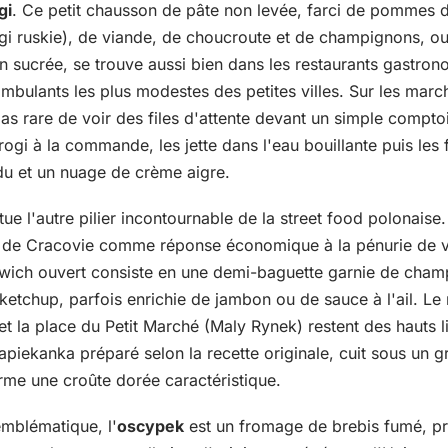
gi
. Ce petit chausson de pâte non levée, farci de pommes d
gi ruskie), de viande, de choucroute et de champignons, ou
n sucrée, se trouve aussi bien dans les restaurants gastro
mbulants les plus modestes des petites villes. Sur les mar
pas rare de voir des files d'attente devant un simple compto
ogi à la commande, les jette dans l'eau bouillante puis les f
du et un nuage de crème aigre.
tue l'autre pilier incontournable de la street food polonais
s de Cracovie comme réponse économique à la pénurie de v
ich ouvert consiste en une demi-baguette garnie de cham
ketchup, parfois enrichie de jambon ou de sauce à l'ail. 
t la place du Petit Marché (Maly Rynek) restent des hauts l
iekanka préparé selon la recette originale, cuit sous un gri
rme une croûte dorée caractéristique.
emblématique, l'
oscypek
est un fromage de brebis fumé, pr