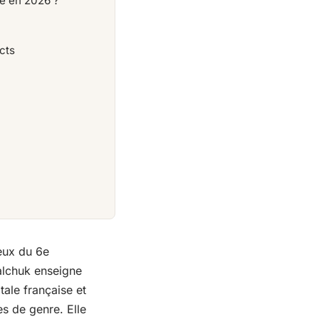
ne en 2026 ?
cts
ieux du 6e
alchuk enseigne
ale française et
s de genre. Elle