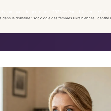
s dynamiques de genre post-2022 — Paris (Université Paris-
ans le domaine : sociologie des femmes ukrainiennes, identité n