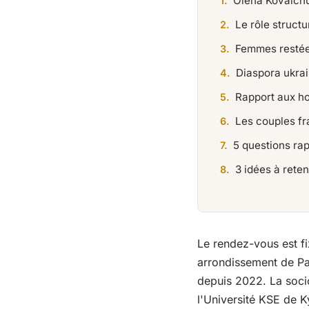
Olena Kovalchu
Le rôle struct
Femmes restées
Diaspora ukrai
Rapport aux ho
Les couples fr
5 questions rap
3 idées à reten
Le rendez-vous est fi
arrondissement de Par
depuis 2022. La socio
l'Université KSE de K