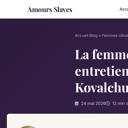
Amours Slaves
Accu
Accueil
Blog
»
Femmes Ukrai
La femme
entretien
Kovalch
24 mai 2026
12 min d