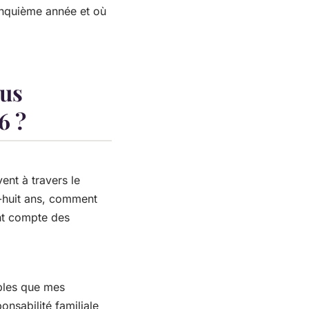
cinquième année et où
ous
6 ?
nt à travers le
x-huit ans, comment
ant compte des
ables que mes
nsabilité familiale