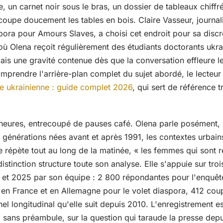
e, un carnet noir sous le bras, un dossier de tableaux chiffr
coupe doucement les tables en bois. Claire Vasseur, journal
pora pour Amours Slaves, a choisi cet endroit pour sa discr
n où Olena reçoit régulièrement des étudiants doctorants ukra
ais une gravité contenue dès que la conversation effleure 
mprendre l'arrière-plan complet du sujet abordé, le lecteur
 ukrainienne : guide complet 2026
, qui sert de référence t
 heures, entrecoupé de pauses café. Olena parle posément, 
générations nées avant et après 1991, les contextes urbains
e répète tout au long de la matinée, « les femmes qui sont re
distinction structure toute son analyse. Elle s'appuie sur tro
et 2025 par son équipe : 2 800 répondantes pour l'enquête 
en France et en Allemagne pour le volet diaspora, 412 cou
el longitudinal qu'elle suit depuis 2010. L'enregistrement es
 sans préambule, sur la question qui taraude la presse depu