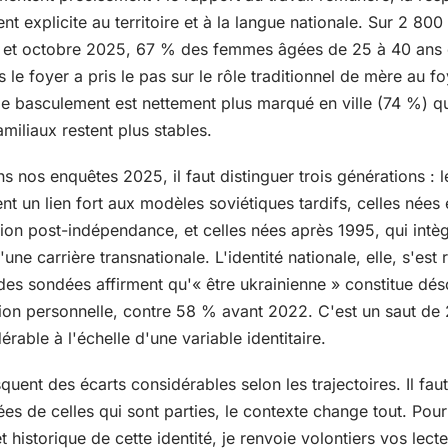
ent explicite au territoire et à la langue nationale. Sur 2 80
i et octobre 2025, 67 % des femmes âgées de 25 à 40 ans 
le foyer a pris le pas sur le rôle traditionnel de mère au f
e basculement est nettement plus marqué en ville (74 %) 
miliaux restent plus stables.
ns nos enquêtes 2025, il faut distinguer trois générations :
nt un lien fort aux modèles soviétiques tardifs, celles nées
ition post-indépendance, et celles nées après 1995, qui intè
'une carrière transnationale. L'identité nationale, elle, s'es
des sondées affirment qu'« être ukrainienne » constitue dé
ition personnelle, contre 58 % avant 2022. C'est un saut de
érable à l'échelle d'une variable identitaire.
uent des écarts considérables selon les trajectoires. Il faut
es de celles qui sont parties, le contexte change tout. Pour
t historique de cette identité, je renvoie volontiers vos lect