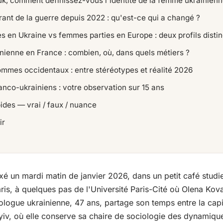
k, comment définissez-vous l'identité de la femme ukrainien
urant de la guerre depuis 2022 : qu'est-ce qui a changé ?
 en Ukraine vs femmes parties en Europe : deux profils distin
nienne en France : combien, où, dans quels métiers ?
mmes occidentaux : entre stéréotypes et réalité 2026
anco-ukrainiens : votre observation sur 15 ans
ides — vrai / faux / nuance
ir
xé un mardi matin de janvier 2026, dans un petit café stud
is, à quelques pas de l'Université Paris-Cité où Olena Kov
logue ukrainienne, 47 ans, partage son temps entre la capit
yiv, où elle conserve sa chaire de sociologie des dynamique